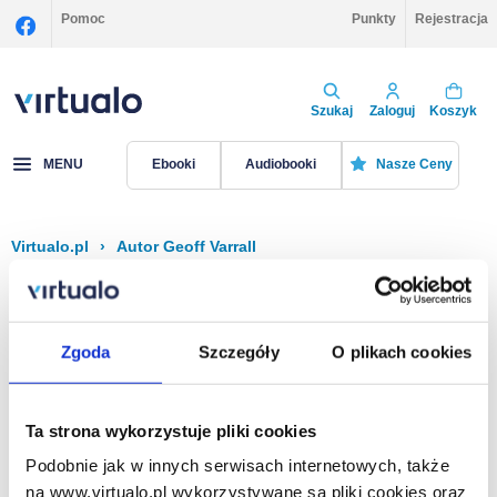
Pomoc
Punkty
Rejestracja
Szukaj
Zaloguj
Koszyk
MENU
Ebooki
Audiobooki
Nasze Ceny
Virtualo.pl
›
Autor Geoff Varrall
Filtruj
Sortuj
Geoff Varrall
Zgoda
Szczegóły
O plikach cookies
Brak pozycji.
Ta strona wykorzystuje pliki cookies
Podobnie jak w innych serwisach internetowych, także
Na stronie
40
na www.virtualo.pl wykorzystywane są pliki cookies oraz