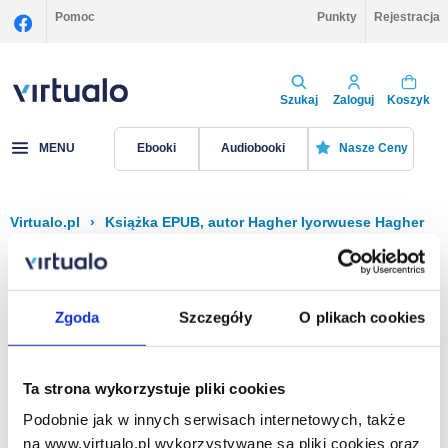
Pomoc
Punkty
Rejestracja
Szukaj
Zaloguj
Koszyk
MENU
Ebooki
Audiobooki
Nasze Ceny
Virtualo.pl
›
Książka EPUB, autor Hagher Iyorwuese Hagher
Filtruj
Sortuj
Książka EPUB, Hagher Iyorwuese Hagher
Zgoda
Szczegóły
O plikach cookies
Brak pozycji.
Ta strona wykorzystuje pliki cookies
Podobnie jak w innych serwisach internetowych, także
Na stronie
40
na www.virtualo.pl wykorzystywane są pliki cookies oraz