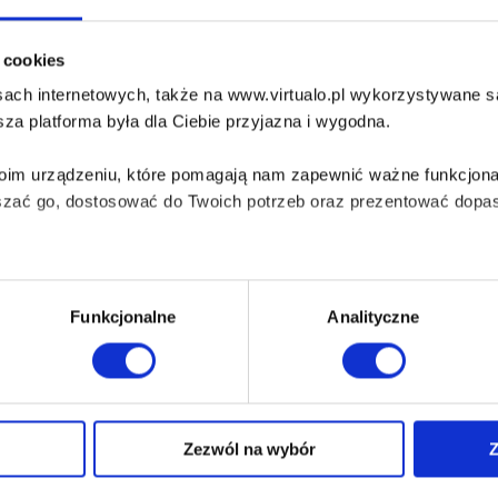
i cookies
ach internetowych, także na www.virtualo.pl wykorzystywane są 
za platforma była dla Ciebie przyjazna i wygodna.
Twoim urządzeniu, które pomagają nam zapewnić ważne funkcjona
szać go, dostosować do Twoich potrzeb oraz prezentować dopas
iezbędne do prawidłowego i bezpiecznego działania serwisu - s
Funkcjonalne
Analityczne
wi Twoje doświadczenia jeśli jesteś naszym Użytkownikiem.
 dobrowolna i można ją zmienić w dowolnym momencie, klikając 
Zezwól na wybór
Z
O Virtualo
Baza wiedzy
Kontakt
Który Format Ebooka Wybrać?
aniu przez nas z plików cookies oraz o przetwarzaniu Twoich d