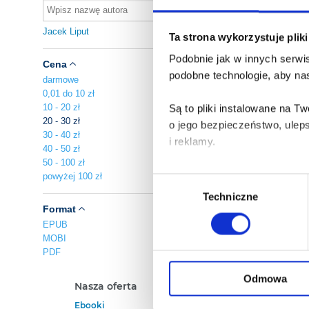
Jacek Liput
Ta strona wykorzystuje plik
Podobnie jak w innych serwis
Cena
podobne technologie, aby nas
darmowe
0,01 do 10 zł
10 - 20 zł
Są to pliki instalowane na 
20 - 30 zł
o jego bezpieczeństwo, ulep
30 - 40 zł
i reklamy.
40 - 50 zł
50 - 100 zł
Poza plikami, które są nam n
powyżej 100 zł
Wybór
Twojej zgody.
Techniczne
zgody
Format
Każda udzielona zgoda popra
EPUB
MOBI
PDF
Zgoda na pliki cookies jest
rogu strony.
Odmowa
Nasza oferta
Polecamy
Ebooki
Darmowe Ebooki
Więcej informacji o korzyst