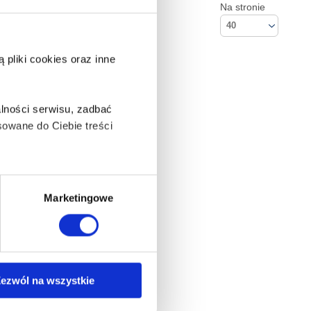
Na stronie
40
pliki cookies oraz inne
lności serwisu, zadbać
owane do Ciebie treści
ą także takie, które wymagają
Marketingowe
na ikonę w lewym dolnym
ezwól na wszystkie
Kontakt
Empik S.A
anych osobowych, w tym