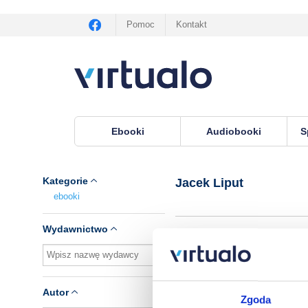
Pomoc
Kontakt
Ebooki
Audiobooki
S
Virtualo.pl
›
Autor Jacek Liput
Kategorie
Jacek Liput
ebooki
Wydawnictwo
Brak pozycji.
Autor
Zgoda