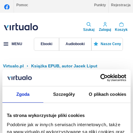
Pomoc
Punkty
Rejestracja
Szukaj
Zaloguj
Koszyk
MENU
Ebooki
Audiobooki
Nasze Ceny
Virtualo.pl
›
Książka EPUB, autor Jacek Liput
Filtruj
Sortuj
Książka EPUB, Jacek Liput
Zgoda
Szczegóły
O plikach cookies
Brak pozycji.
Ta strona wykorzystuje pliki cookies
Podobnie jak w innych serwisach internetowych, także
Na stronie
40
na www.virtualo.pl wykorzystywane są pliki cookies oraz