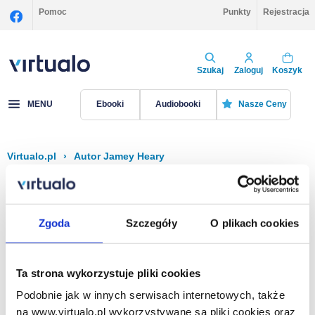
Pomoc
Punkty
Rejestracja
Szukaj
Zaloguj
Koszyk
MENU
Ebooki
Audiobooki
Nasze Ceny
Virtualo.pl
›
Autor Jamey Heary
Filtruj
Sortuj
Jamey Heary
Zgoda
Szczegóły
O plikach cookies
Brak pozycji.
Ta strona wykorzystuje pliki cookies
Podobnie jak w innych serwisach internetowych, także
Na stronie
40
na www.virtualo.pl wykorzystywane są pliki cookies oraz