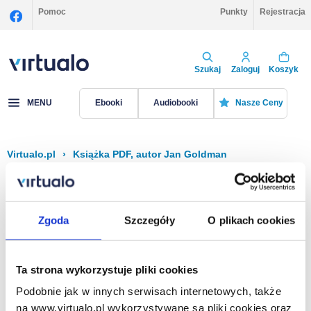
Pomoc
Punkty
Rejestracja
Szukaj
Zaloguj
Koszyk
MENU
Ebooki
Audiobooki
Nasze Ceny
Virtualo.pl
›
Książka PDF, autor Jan Goldman
Filtruj
Sortuj
Książka PDF, Jan Goldman
Zgoda
Szczegóły
O plikach cookies
Brak pozycji.
Ta strona wykorzystuje pliki cookies
Podobnie jak w innych serwisach internetowych, także
Na stronie
40
na www.virtualo.pl wykorzystywane są pliki cookies oraz