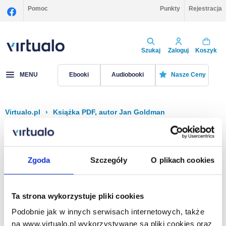
Pomoc
Punkty
Rejestracja
Szukaj
Zaloguj
Koszyk
MENU
Ebooki
Audiobooki
Nasze Ceny
Virtualo.pl
›
Książka PDF, autor Jan Goldman
Filtruj
Sortuj
Książka PDF, Jan Goldman
Zgoda
Szczegóły
O plikach cookies
Brak pozycji.
Ta strona wykorzystuje pliki cookies
Podobnie jak w innych serwisach internetowych, także
Na stronie
40
na www.virtualo.pl wykorzystywane są pliki cookies oraz