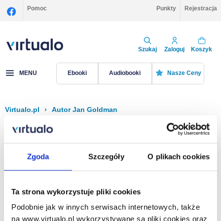
Pomoc
Punkty
Rejestracja
Szukaj
Zaloguj
Koszyk
MENU
Ebooki
Audiobooki
Nasze Ceny
Virtualo.pl
›
Autor Jan Goldman
Filtruj
Sortuj
Jan Goldman
Zgoda
Szczegóły
O plikach cookies
Brak pozycji.
Ta strona wykorzystuje pliki cookies
Podobnie jak w innych serwisach internetowych, także
Na stronie
40
na www.virtualo.pl wykorzystywane są pliki cookies oraz