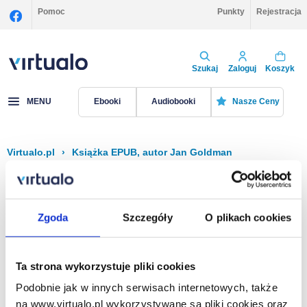
Pomoc
Punkty
Rejestracja
Szukaj
Zaloguj
Koszyk
MENU
Ebooki
Audiobooki
Nasze Ceny
Virtualo.pl
›
Książka EPUB, autor Jan Goldman
Filtruj
Sortuj
Książka EPUB, Jan Goldman
Zgoda
Szczegóły
O plikach cookies
Brak pozycji.
Ta strona wykorzystuje pliki cookies
Podobnie jak w innych serwisach internetowych, także
Na stronie
40
na www.virtualo.pl wykorzystywane są pliki cookies oraz