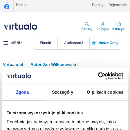
Pomoc
Punkty
Rejestracja
Szukaj
Zaloguj
Koszyk
MENU
Ebooki
Audiobooki
Nasze Ceny
Virtualo.pl
›
Autor Jan Wilkanowski
Filtruj
Sortuj
Jan Wilkanowski
Zgoda
Szczegóły
O plikach cookies
Brak pozycji.
Ta strona wykorzystuje pliki cookies
Podobnie jak w innych serwisach internetowych, także
Na stronie
40
na www.virtualo.pl wykorzystywane są pliki cookies oraz