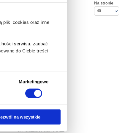
Na stronie
40
pliki cookies oraz inne
lności serwisu, zadbać
owane do Ciebie treści
ą także takie, które wymagają
Marketingowe
na ikonę w lewym dolnym
ezwól na wszystkie
Kontakt
Empik S.A
anych osobowych, w tym
ul. Marszałkowska 104/122