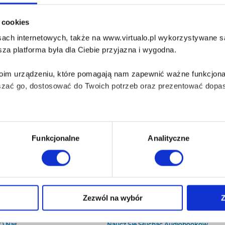
i cookies
ach internetowych, także na www.virtualo.pl wykorzystywane są 
za platforma była dla Ciebie przyjazna i wygodna.
Twoim urządzeniu, które pomagają nam zapewnić ważne funkcjona
szać go, dostosować do Twoich potrzeb oraz prezentować dopas
iezbędne do prawidłowego i bezpiecznego działania serwisu - s
Funkcjonalne
Analityczne
wi Twoje doświadczenia jeśli jesteś naszym Użytkownikiem.
 dobrowolna i można ją zmienić w dowolnym momencie, klikając 
Zezwól na wybór
Z
O Virtualo
Baza wiedzy
Kontakt
Który Format Ebooka Wybrać?
aniu przez nas z plików cookies oraz o przetwarzaniu Twoich d
O Nas
Naucz Się Słuchać Audiobooków