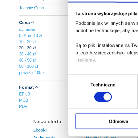
Jeannie Gunn
Ta strona wykorzystuje plik
Cena
Podobnie jak w innych serwis
darmowe
podobne technologie, aby nas
0,01 do 10 zł
10 - 20 zł
Są to pliki instalowane na 
20 - 30 zł
o jego bezpieczeństwo, ulep
30 - 40 zł
i reklamy.
40 - 50 zł
50 - 100 zł
powyżej 100 zł
Poza plikami, które są nam n
Wybór
Twojej zgody.
Techniczne
zgody
Format
EPUB
Każda udzielona zgoda popra
MOBI
PDF
Zgoda na pliki cookies jest
rogu strony.
Odmowa
Nasza oferta
Polecamy
Ebooki
Darmowe Ebooki
Więcej informacji o korzyst
Audiobooki
Ebooki Na Kindle