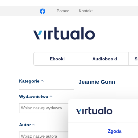
Pomoc
Kontakt
Ebooki
Audiobooki
S
Virtualo.pl
›
Autor Jeannie Gunn
Kategorie
Jeannie Gunn
Wydawnictwo
Brak pozycji.
Autor
Zgoda