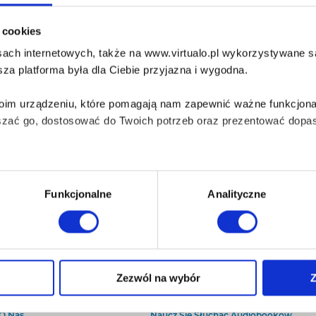
i cookies
ach internetowych, także na www.virtualo.pl wykorzystywane są 
za platforma była dla Ciebie przyjazna i wygodna.
Twoim urządzeniu, które pomagają nam zapewnić ważne funkcjona
szać go, dostosować do Twoich potrzeb oraz prezentować dopas
iezbędne do prawidłowego i bezpiecznego działania serwisu - s
Funkcjonalne
Analityczne
wi Twoje doświadczenia jeśli jesteś naszym Użytkownikiem.
 dobrowolna i można ją zmienić w dowolnym momencie, klikając 
Zezwól na wybór
Z
O Virtualo
Baza wiedzy
Kontakt
Który Format Ebooka Wybrać?
aniu przez nas z plików cookies oraz o przetwarzaniu Twoich d
O Nas
Naucz Się Słuchać Audiobooków