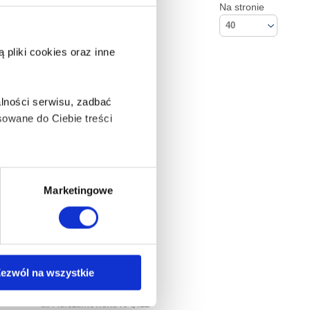
Na stronie
40
pliki cookies oraz inne
lności serwisu, zadbać
owane do Ciebie treści
ą także takie, które wymagają
Marketingowe
na ikonę w lewym dolnym
ezwól na wszystkie
Kontakt
Empik S.A
anych osobowych, w tym
ul. Marszałkowska 104/122