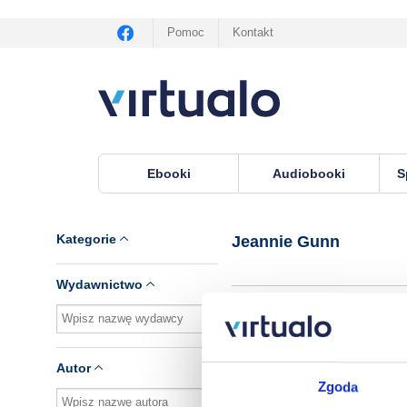
Pomoc
Kontakt
Ebooki
Audiobooki
S
Virtualo.pl
›
Autor Jeannie Gunn
Kategorie
Jeannie Gunn
Wydawnictwo
Brak pozycji.
Autor
Zgoda