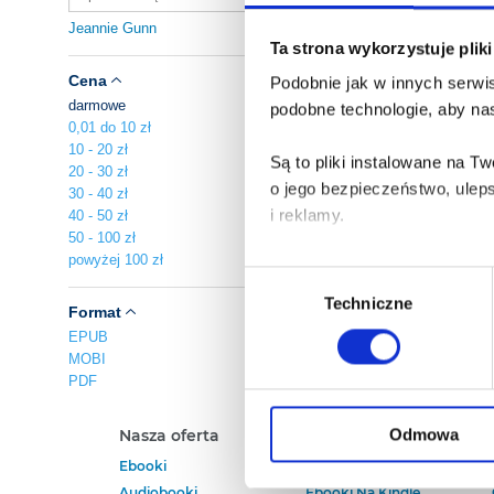
Jeannie Gunn
Ta strona wykorzystuje plik
Cena
Podobnie jak w innych serwis
darmowe
podobne technologie, aby nas
0,01 do 10 zł
10 - 20 zł
Są to pliki instalowane na 
20 - 30 zł
o jego bezpieczeństwo, ulep
30 - 40 zł
i reklamy.
40 - 50 zł
50 - 100 zł
powyżej 100 zł
Poza plikami, które są nam n
Wybór
Twojej zgody.
Techniczne
zgody
Format
EPUB
Każda udzielona zgoda popra
MOBI
PDF
Zgoda na pliki cookies jest
rogu strony.
Odmowa
Nasza oferta
Polecamy
Ebooki
Darmowe Ebooki
Więcej informacji o korzyst
Audiobooki
Ebooki Na Kindle