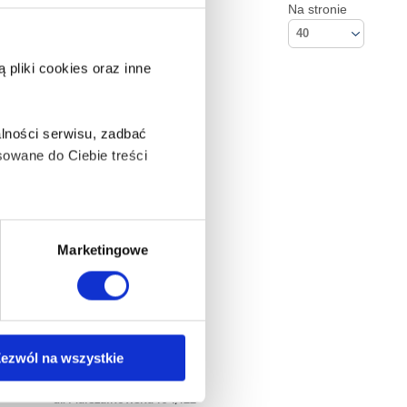
Na stronie
40
pliki cookies oraz inne
lności serwisu, zadbać
owane do Ciebie treści
ą także takie, które wymagają
Marketingowe
na ikonę w lewym dolnym
ezwól na wszystkie
Kontakt
Empik S.A
anych osobowych, w tym
ul. Marszałkowska 104/122