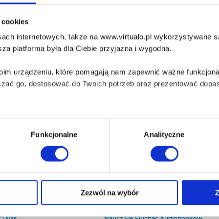
i cookies
ach internetowych, także na www.virtualo.pl wykorzystywane są 
za platforma była dla Ciebie przyjazna i wygodna.
Twoim urządzeniu, które pomagają nam zapewnić ważne funkcjona
szać go, dostosować do Twoich potrzeb oraz prezentować dopas
iezbędne do prawidłowego i bezpiecznego działania serwisu - s
Funkcjonalne
Analityczne
wi Twoje doświadczenia jeśli jesteś naszym Użytkownikiem.
 dobrowolna i można ją zmienić w dowolnym momencie, klikając 
Zezwól na wybór
Z
O Virtualo
Baza wiedzy
Kontakt
Który Format Ebooka Wybrać?
aniu przez nas z plików cookies oraz o przetwarzaniu Twoich d
O Nas
Naucz Się Słuchać Audiobooków