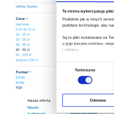
Jeffrey Severs
Ta strona wykorzystuje plik
Cena
Podobnie jak w innych serwis
darmowe
podobne technologie, aby nas
0,01 do 10 zł
10 - 20 zł
Są to pliki instalowane na 
20 - 30 zł
o jego bezpieczeństwo, ulep
30 - 40 zł
i reklamy.
40 - 50 zł
50 - 100 zł
powyżej 100 zł
Poza plikami, które są nam n
Wybór
Twojej zgody.
Techniczne
zgody
Format
EPUB
Każda udzielona zgoda popra
MOBI
PDF
Zgoda na pliki cookies jest
rogu strony.
Odmowa
Nasza oferta
Polecamy
Ebooki
Darmowe Ebooki
Więcej informacji o korzyst
Audiobooki
Ebooki Na Kindle