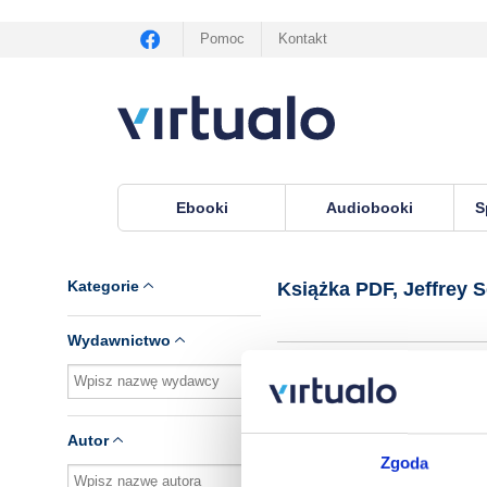
Pomoc
Kontakt
Ebooki
Audiobooki
S
Virtualo.pl
›
Książka PDF, autor Jeffrey Severs
Kategorie
Książka PDF, Jeffrey 
Wydawnictwo
Brak pozycji.
Autor
Zgoda