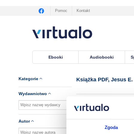
Pomoc
Kontakt
Ebooki
Audiobooki
S
Virtualo.pl
›
Książka PDF, autor Jesus E. Martine
Kategorie
Książka PDF, Jesus E.
Wydawnictwo
Brak pozycji.
Autor
Zgoda