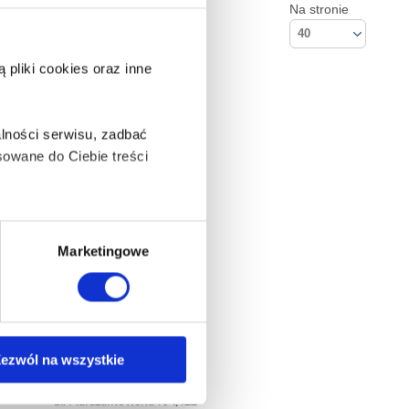
Na stronie
40
pliki cookies oraz inne
lności serwisu, zadbać
owane do Ciebie treści
ą także takie, które wymagają
Marketingowe
na ikonę w lewym dolnym
ezwól na wszystkie
Kontakt
Empik S.A
anych osobowych, w tym
ul. Marszałkowska 104/122