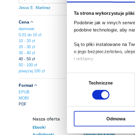
Jesus E. Martinez
Ta strona wykorzystuje plik
Cena
Podobnie jak w innych serwis
darmowe
podobne technologie, aby nas
0,01 do 10 zł
10 - 20 zł
Są to pliki instalowane na 
20 - 30 zł
o jego bezpieczeństwo, ulep
30 - 40 zł
i reklamy.
40 - 50 zł
50 - 100 zł
powyżej 100 zł
Poza plikami, które są nam n
Wybór
Twojej zgody.
Techniczne
zgody
Format
EPUB
Każda udzielona zgoda popra
MOBI
PDF
Zgoda na pliki cookies jest
rogu strony.
Odmowa
Nasza oferta
Polecamy
Ebooki
Darmowe Ebooki
Więcej informacji o korzyst
Audiobooki
Ebooki Na Kindle