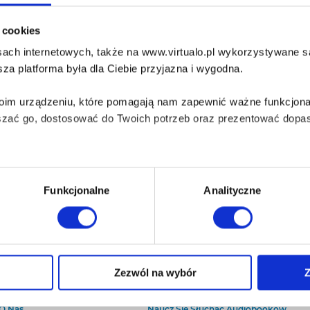
i cookies
ach internetowych, także na www.virtualo.pl wykorzystywane są 
za platforma była dla Ciebie przyjazna i wygodna.
Twoim urządzeniu, które pomagają nam zapewnić ważne funkcjona
szać go, dostosować do Twoich potrzeb oraz prezentować dopas
iezbędne do prawidłowego i bezpiecznego działania serwisu - s
Funkcjonalne
Analityczne
wi Twoje doświadczenia jeśli jesteś naszym Użytkownikiem.
 dobrowolna i można ją zmienić w dowolnym momencie, klikając 
Zezwól na wybór
Z
O Virtualo
Baza wiedzy
Kontakt
Który Format Ebooka Wybrać?
aniu przez nas z plików cookies oraz o przetwarzaniu Twoich d
O Nas
Naucz Się Słuchać Audiobooków