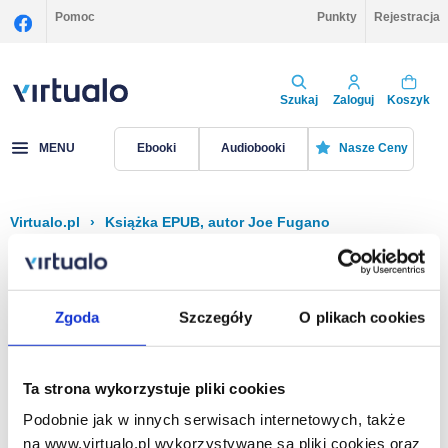
Pomoc
Punkty
Rejestracja
Szukaj
Zaloguj
Koszyk
MENU
Ebooki
Audiobooki
Nasze Ceny
Virtualo.pl
›
Książka EPUB, autor Joe Fugano
Filtruj
Sortuj
Książka EPUB, Joe Fugano
Zgoda
Szczegóły
O plikach cookies
Brak pozycji.
Ta strona wykorzystuje pliki cookies
Podobnie jak w innych serwisach internetowych, także
Na stronie
40
na www.virtualo.pl wykorzystywane są pliki cookies oraz