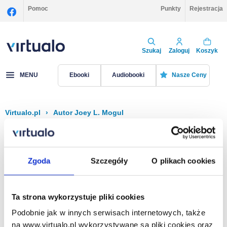
Pomoc
Punkty
Rejestracja
Szukaj
Zaloguj
Koszyk
MENU
Ebooki
Audiobooki
Nasze Ceny
Virtualo.pl
›
Autor Joey L. Mogul
Filtruj
Sortuj
Joey L. Mogul
Zgoda
Szczegóły
O plikach cookies
Brak pozycji.
Ta strona wykorzystuje pliki cookies
Podobnie jak w innych serwisach internetowych, także
Na stronie
40
na www.virtualo.pl wykorzystywane są pliki cookies oraz