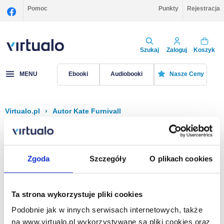
Pomoc
Punkty
Rejestracja
Szukaj
Zaloguj
Koszyk
MENU
Ebooki
Audiobooki
Nasze Ceny
Virtualo.pl
›
Autor Kate Furnivall
Filtruj
Sortuj
Kate Furnivall
Zgoda
Szczegóły
O plikach cookies
Brak pozycji.
Ta strona wykorzystuje pliki cookies
Podobnie jak w innych serwisach internetowych, także
Na stronie
40
na www.virtualo.pl wykorzystywane są pliki cookies oraz