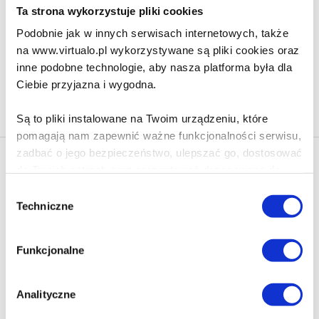
152.90 zł
Ta strona wykorzystuje pliki cookies
Do koszyka
Na prezent
Podobnie jak w innych serwisach internetowych, także
na www.virtualo.pl wykorzystywane są pliki cookies oraz
inne podobne technologie, aby nasza platforma była dla
Ciebie przyjazna i wygodna.
Na stronie
40
Są to pliki instalowane na Twoim urządzeniu, które
pomagają nam zapewnić ważne funkcjonalności serwisu,
zadbać o jego bezpieczeństwo, ulepszać go, dostosować
Newsletter - rabat 10%
do Twoich potrzeb oraz prezentować dopasowane do
Klikając ZAPISZ SIĘ, zgadzasz się na otrzymywanie informacji
Ciebie treści i reklamy.
Wybór
marketingowych dotyczących virtualo.pl oraz partnerów biznesowych
Techniczne
zgody
Virtualo.
Poza plikami, które są nam niezbędne do prawidłowego
Zgodę można wycofać w każdym czasie w sposób określony w
i bezpiecznego działania serwisu - są także takie, które
Polityce Prywatności
.
Funkcjonalne
wymagają Twojej zgody.
Wycofanie zgody nie wpływa na zgodność z prawem przetwarzania
dokonanego przed jej wycofaniem.
Każda udzielona zgoda poprawi Twoje doświadczenia
Analityczne
jeśli jesteś naszym Użytkownikiem.
Zapisz się