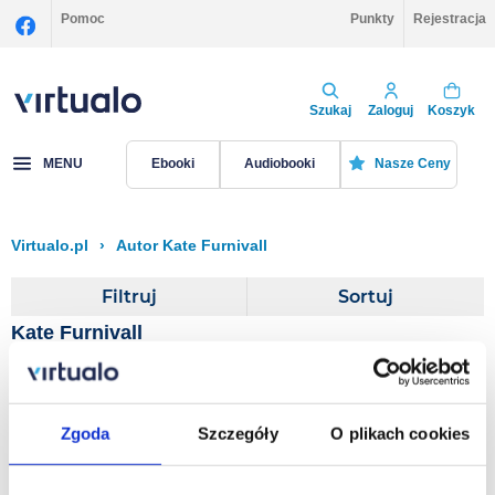
Pomoc
Punkty
Rejestracja
Szukaj
Zaloguj
Koszyk
MENU
Ebooki
Audiobooki
Nasze Ceny
Virtualo.pl
›
Autor Kate Furnivall
Filtruj
Sortuj
Kate Furnivall
Liberation
Zgoda
Szczegóły
O plikach cookies
Kate Furnivall