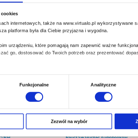
i cookies
ach internetowych, także na www.virtualo.pl wykorzystywane są 
za platforma była dla Ciebie przyjazna i wygodna.
Twoim urządzeniu, które pomagają nam zapewnić ważne funkcjona
szać go, dostosować do Twoich potrzeb oraz prezentować dopas
iezbędne do prawidłowego i bezpiecznego działania serwisu - s
Funkcjonalne
Analityczne
wi Twoje doświadczenia jeśli jesteś naszym Użytkownikiem.
 dobrowolna i można ją zmienić w dowolnym momencie, klikając 
Zezwól na wybór
Z
O Virtualo
Baza wiedzy
Kontakt
Który Format Ebooka Wybrać?
aniu przez nas z plików cookies oraz o przetwarzaniu Twoich d
O Nas
Naucz Się Słuchać Audiobooków