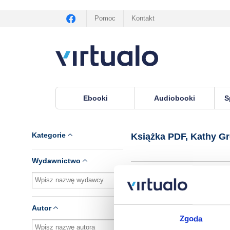
Pomoc
Kontakt
Ebooki
Audiobooki
S
Virtualo.pl
›
Książka PDF, autor Kathy Grey
Kategorie
Książka PDF, Kathy G
Wydawnictwo
Brak pozycji.
Autor
Zgoda