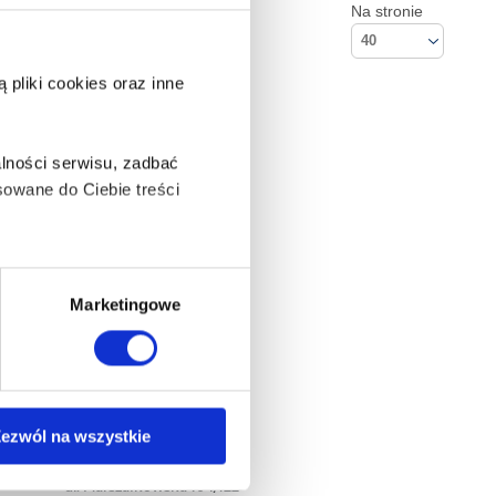
Na stronie
40
pliki cookies oraz inne
lności serwisu, zadbać
owane do Ciebie treści
ą także takie, które wymagają
Marketingowe
na ikonę w lewym dolnym
ezwól na wszystkie
Kontakt
Empik S.A
anych osobowych, w tym
ul. Marszałkowska 104/122