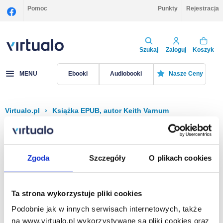
Pomoc
Punkty
Rejestracja
Szukaj
Zaloguj
Koszyk
MENU
Ebooki
Audiobooki
Nasze Ceny
Virtualo.pl
›
Książka EPUB, autor Keith Varnum
Filtruj
Sortuj
Książka EPUB, Keith Varnum
Zgoda
Szczegóły
O plikach cookies
Brak pozycji.
Ta strona wykorzystuje pliki cookies
Podobnie jak w innych serwisach internetowych, także
Na stronie
40
na www.virtualo.pl wykorzystywane są pliki cookies oraz