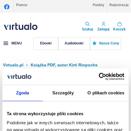
Pomoc
Punkty
Rejestracja
Szukaj
Zaloguj
Koszyk
MENU
Ebooki
Audiobooki
Nasze Ceny
Virtualo.pl
›
Książka PDF, autor Kirti Rinpoche
Filtruj
Sortuj
Książka PDF, Kirti Rinpoche
Zgoda
Szczegóły
O plikach cookies
Brak pozycji.
Ta strona wykorzystuje pliki cookies
Podobnie jak w innych serwisach internetowych, także
Na stronie
40
na www.virtualo.pl wykorzystywane są pliki cookies oraz