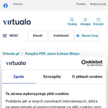
Pomoc
Punkty
Rejestracja
Szukaj
Zaloguj
Koszyk
MENU
Ebooki
Audiobooki
Nasze Ceny
Virtualo.pl
›
Książka PDF, autor Łukasz Matys
Filtruj
Sortuj
Książka PDF, Łukasz Matys
Zgoda
Szczegóły
O plikach cookies
Brak pozycji.
Ta strona wykorzystuje pliki cookies
Podobnie jak w innych serwisach internetowych, także
Na stronie
40
na www.virtualo.pl wykorzystywane są pliki cookies oraz