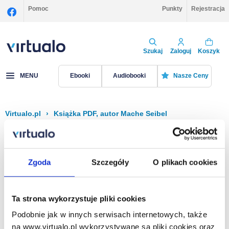
Pomoc
Punkty
Rejestracja
Szukaj
Zaloguj
Koszyk
MENU
Ebooki
Audiobooki
Nasze Ceny
Virtualo.pl
›
Książka PDF, autor Mache Seibel
Filtruj
Sortuj
Książka PDF, Mache Seibel
Zgoda
Szczegóły
O plikach cookies
Brak pozycji.
Ta strona wykorzystuje pliki cookies
Podobnie jak w innych serwisach internetowych, także
Na stronie
40
na www.virtualo.pl wykorzystywane są pliki cookies oraz