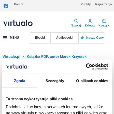
Pomoc
Punkty
Rejestracja
Szukaj
Zaloguj
Koszyk
MENU
Ebooki
Audiobooki
Nasze Ceny
Virtualo.pl
›
Książka PDF, autor Marek Krzystek
Filtruj
Sortuj
Książka PDF, Marek Krzystek
Zgoda
Szczegóły
O plikach cookies
Brak pozycji.
Ta strona wykorzystuje pliki cookies
Podobnie jak w innych serwisach internetowych, także
Na stronie
40
na www.virtualo.pl wykorzystywane są pliki cookies oraz