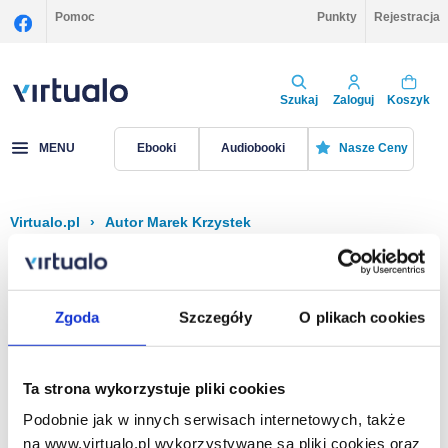
Pomoc
Punkty
Rejestracja
Szukaj
Zaloguj
Koszyk
MENU
Ebooki
Audiobooki
Nasze Ceny
Virtualo.pl
›
Autor Marek Krzystek
Filtruj
Sortuj
Marek Krzystek
Zgoda
Szczegóły
O plikach cookies
Brak pozycji.
Ta strona wykorzystuje pliki cookies
Podobnie jak w innych serwisach internetowych, także
Na stronie
40
na www.virtualo.pl wykorzystywane są pliki cookies oraz