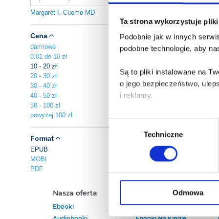
Margaret I. Cuomo MD
Ta strona wykorzystuje plik
Cena
Podobnie jak w innych serwis
darmowe
podobne technologie, aby nas
0,01 do 10 zł
10 - 20 zł
Są to pliki instalowane na 
20 - 30 zł
o jego bezpieczeństwo, ulep
30 - 40 zł
i reklamy.
40 - 50 zł
50 - 100 zł
powyżej 100 zł
Poza plikami, które są nam n
Wybór
Twojej zgody.
Techniczne
zgody
Format
EPUB
Każda udzielona zgoda popra
MOBI
PDF
Zgoda na pliki cookies jest
rogu strony.
Odmowa
Nasza oferta
Polecamy
Ebooki
Darmowe Ebooki
Więcej informacji o korzyst
Audiobooki
Ebooki Na Kindle