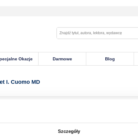
pecjalne Okazje
Darmowe
Blog
uomo MD
et I. Cuomo MD
Szczegóły