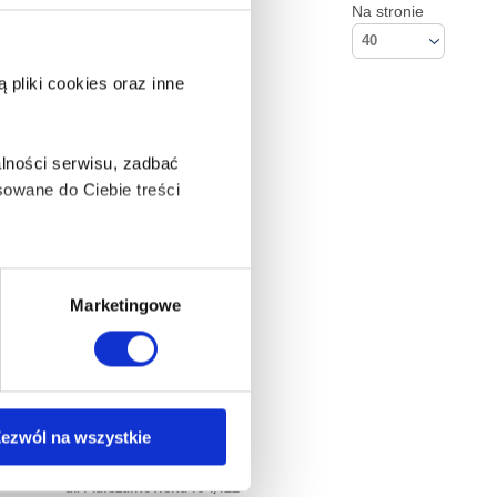
Na stronie
40
pliki cookies oraz inne
lności serwisu, zadbać
owane do Ciebie treści
ą także takie, które wymagają
Marketingowe
na ikonę w lewym dolnym
ezwól na wszystkie
Kontakt
Empik S.A
anych osobowych, w tym
ul. Marszałkowska 104/122