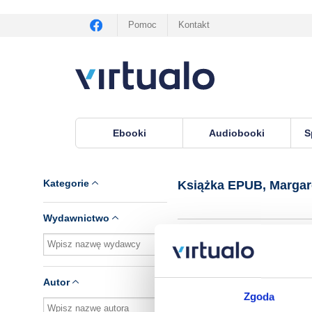
Pomoc
Kontakt
Ebooki
Audiobooki
S
Virtualo.pl
›
Książka EPUB, autor Margaret I. C
Kategorie
Książka EPUB, Margar
Wydawnictwo
Brak pozycji.
Autor
Zgoda