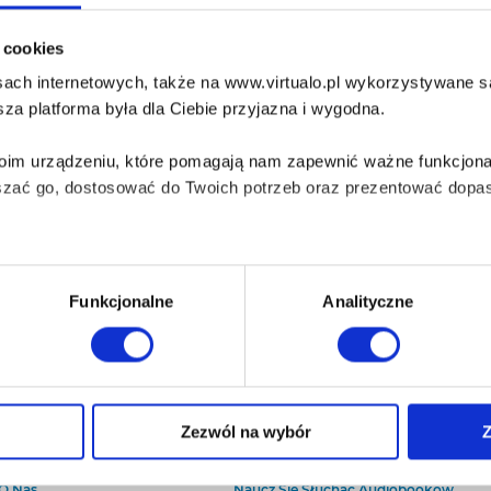
i cookies
ach internetowych, także na www.virtualo.pl wykorzystywane są 
za platforma była dla Ciebie przyjazna i wygodna.
Twoim urządzeniu, które pomagają nam zapewnić ważne funkcjona
szać go, dostosować do Twoich potrzeb oraz prezentować dopas
iezbędne do prawidłowego i bezpiecznego działania serwisu - s
Funkcjonalne
Analityczne
wi Twoje doświadczenia jeśli jesteś naszym Użytkownikiem.
 dobrowolna i można ją zmienić w dowolnym momencie, klikając 
Zezwól na wybór
Z
O Virtualo
Baza wiedzy
Kontakt
Który Format Ebooka Wybrać?
aniu przez nas z plików cookies oraz o przetwarzaniu Twoich d
O Nas
Naucz Się Słuchać Audiobooków