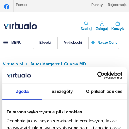
Pomoc
Punkty
Rejestracja
Szukaj
Zaloguj
Koszyk
MENU
Ebooki
Audiobooki
Nasze Ceny
Virtualo.pl
›
Autor Margaret I. Cuomo MD
Filtruj
Sortuj
Margaret I. Cuomo MD
Zgoda
Szczegóły
O plikach cookies
Brak pozycji.
Ta strona wykorzystuje pliki cookies
Podobnie jak w innych serwisach internetowych, także
Na stronie
40
na www.virtualo.pl wykorzystywane są pliki cookies oraz