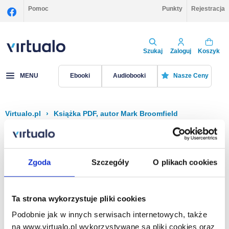
Pomoc
Punkty
Rejestracja
Szukaj
Zaloguj
Koszyk
MENU
Ebooki
Audiobooki
Nasze Ceny
Virtualo.pl
›
Książka PDF, autor Mark Broomfield
Filtruj
Sortuj
Książka PDF, Mark Broomfield
Zgoda
Szczegóły
O plikach cookies
Brak pozycji.
Ta strona wykorzystuje pliki cookies
Podobnie jak w innych serwisach internetowych, także
Na stronie
40
na www.virtualo.pl wykorzystywane są pliki cookies oraz