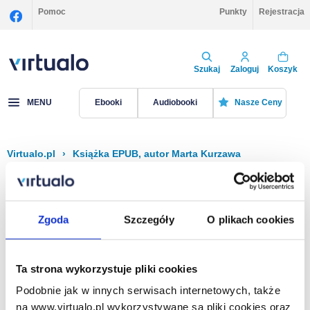
Pomoc
Punkty
Rejestracja
Szukaj
Zaloguj
Koszyk
MENU
Ebooki
Audiobooki
Nasze Ceny
Virtualo.pl
›
Książka EPUB, autor Marta Kurzawa
Filtruj
Sortuj
Książka EPUB, Marta Kurzawa
Zgoda
Szczegóły
O plikach cookies
Brak pozycji.
Ta strona wykorzystuje pliki cookies
Podobnie jak w innych serwisach internetowych, także
Na stronie
40
na www.virtualo.pl wykorzystywane są pliki cookies oraz