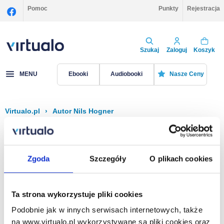
Pomoc
Punkty
Rejestracja
Szukaj
Zaloguj
Koszyk
MENU
Ebooki
Audiobooki
Nasze Ceny
Virtualo.pl
›
Autor Nils Hogner
Filtruj
Sortuj
Nils Hogner
Zgoda
Szczegóły
O plikach cookies
Brak pozycji.
Ta strona wykorzystuje pliki cookies
Podobnie jak w innych serwisach internetowych, także
Na stronie
40
na www.virtualo.pl wykorzystywane są pliki cookies oraz