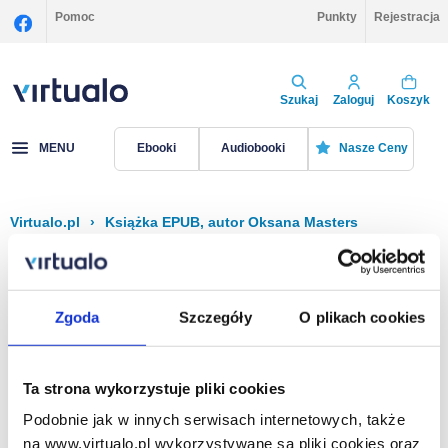
Pomoc
Punkty
Rejestracja
Szukaj
Zaloguj
Koszyk
MENU
Ebooki
Audiobooki
Nasze Ceny
Virtualo.pl
›
Książka EPUB, autor Oksana Masters
Filtruj
Sortuj
Książka EPUB, Oksana Masters
Zgoda
Szczegóły
O plikach cookies
Brak pozycji.
Ta strona wykorzystuje pliki cookies
Podobnie jak w innych serwisach internetowych, także
Na stronie
40
na www.virtualo.pl wykorzystywane są pliki cookies oraz