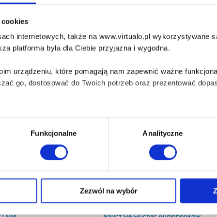
i cookies
ach internetowych, także na www.virtualo.pl wykorzystywane są 
za platforma była dla Ciebie przyjazna i wygodna.
Twoim urządzeniu, które pomagają nam zapewnić ważne funkcjona
szać go, dostosować do Twoich potrzeb oraz prezentować dopas
iezbędne do prawidłowego i bezpiecznego działania serwisu - s
Funkcjonalne
Analityczne
wi Twoje doświadczenia jeśli jesteś naszym Użytkownikiem.
 dobrowolna i można ją zmienić w dowolnym momencie, klikając 
Zezwól na wybór
Z
O Virtualo
Baza wiedzy
Kontakt
Który Format Ebooka Wybrać?
aniu przez nas z plików cookies oraz o przetwarzaniu Twoich d
O Nas
Naucz Się Słuchać Audiobooków