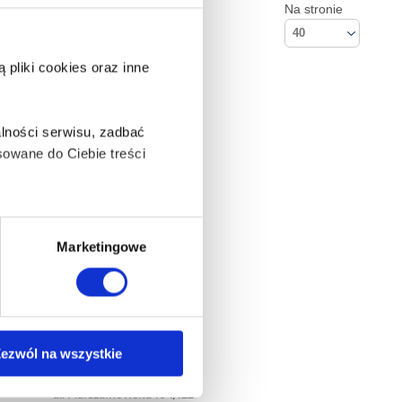
Na stronie
40
pliki cookies oraz inne
lności serwisu, zadbać
owane do Ciebie treści
ą także takie, które wymagają
Marketingowe
na ikonę w lewym dolnym
ezwól na wszystkie
Kontakt
Empik S.A
anych osobowych, w tym
ul. Marszałkowska 104/122