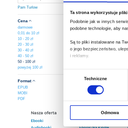
Pam Turlow
Ta strona wykorzystuje plik
Cena
Podobnie jak w innych serwis
darmowe
podobne technologie, aby nas
0,01 do 10 zł
10 - 20 zł
Są to pliki instalowane na 
20 - 30 zł
o jego bezpieczeństwo, ulep
30 - 40 zł
i reklamy.
40 - 50 zł
50 - 100 zł
powyżej 100 zł
Poza plikami, które są nam n
Wybór
Twojej zgody.
Techniczne
zgody
Format
EPUB
Każda udzielona zgoda popra
MOBI
PDF
Zgoda na pliki cookies jest
rogu strony.
Odmowa
Nasza oferta
Polecamy
Ebooki
Darmowe Ebooki
Więcej informacji o korzyst
Audiobooki
Ebooki Na Kindle