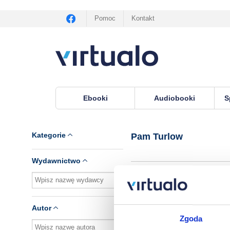
Pomoc
Kontakt
Ebooki
Audiobooki
S
Virtualo.pl
›
Autor Pam Turlow
Kategorie
Pam Turlow
Wydawnictwo
Brak pozycji.
Autor
Zgoda