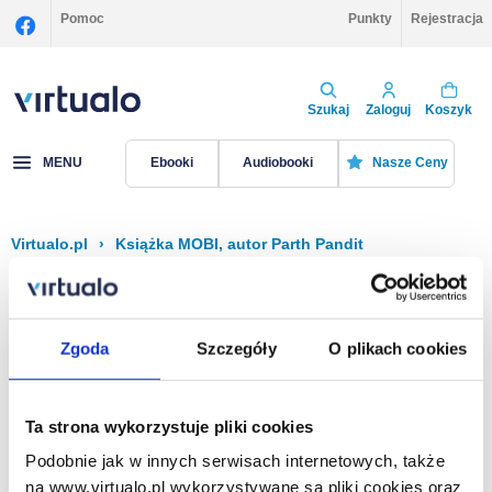
Pomoc
Punkty
Rejestracja
Szukaj
Zaloguj
Koszyk
MENU
Ebooki
Audiobooki
Nasze Ceny
Virtualo.pl
›
Książka MOBI, autor Parth Pandit
Filtruj
Sortuj
Książka MOBI, Parth Pandit
Zgoda
Szczegóły
O plikach cookies
Brak pozycji.
Ta strona wykorzystuje pliki cookies
Podobnie jak w innych serwisach internetowych, także
Na stronie
40
na www.virtualo.pl wykorzystywane są pliki cookies oraz