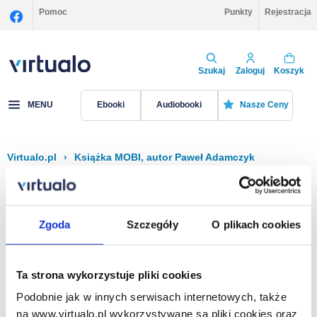
Pomoc
Punkty
Rejestracja
Szukaj
Zaloguj
Koszyk
MENU
Ebooki
Audiobooki
Nasze Ceny
Virtualo.pl
›
Książka MOBI, autor Paweł Adamczyk
Filtruj
Sortuj
Książka MOBI, Paweł Adamczyk
Zgoda
Szczegóły
O plikach cookies
Brak pozycji.
Ta strona wykorzystuje pliki cookies
Podobnie jak w innych serwisach internetowych, także
Na stronie
40
na www.virtualo.pl wykorzystywane są pliki cookies oraz