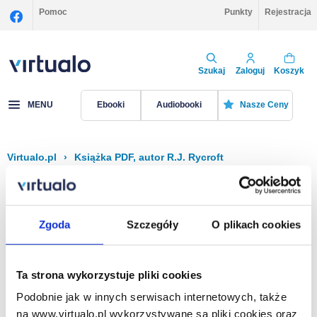
Pomoc
Punkty
Rejestracja
Szukaj
Zaloguj
Koszyk
MENU
Ebooki
Audiobooki
Nasze Ceny
Virtualo.pl
›
Książka PDF, autor R.J. Rycroft
Filtruj
Sortuj
Książka PDF, R.J. Rycroft
Zgoda
Szczegóły
O plikach cookies
Brak pozycji.
Ta strona wykorzystuje pliki cookies
Podobnie jak w innych serwisach internetowych, także
Na stronie
40
na www.virtualo.pl wykorzystywane są pliki cookies oraz