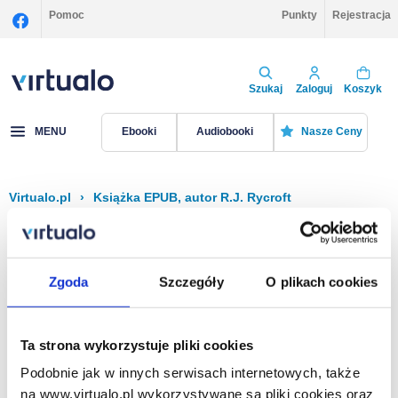
Pomoc
Punkty
Rejestracja
Szukaj
Zaloguj
Koszyk
MENU
Ebooki
Audiobooki
Nasze Ceny
Virtualo.pl
›
Książka EPUB, autor R.J. Rycroft
Filtruj
Sortuj
Książka EPUB, R.J. Rycroft
Zgoda
Szczegóły
O plikach cookies
Brak pozycji.
Ta strona wykorzystuje pliki cookies
Podobnie jak w innych serwisach internetowych, także
Na stronie
40
na www.virtualo.pl wykorzystywane są pliki cookies oraz