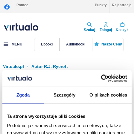
Pomoc
Punkty
Rejestracja
Szukaj
Zaloguj
Koszyk
MENU
Ebooki
Audiobooki
Nasze Ceny
Virtualo.pl
›
Autor R.J. Rycroft
Filtruj
Sortuj
R.J. Rycroft
Zgoda
Szczegóły
O plikach cookies
Brak pozycji.
Ta strona wykorzystuje pliki cookies
Podobnie jak w innych serwisach internetowych, także
Na stronie
40
na www.virtualo.pl wykorzystywane są pliki cookies oraz