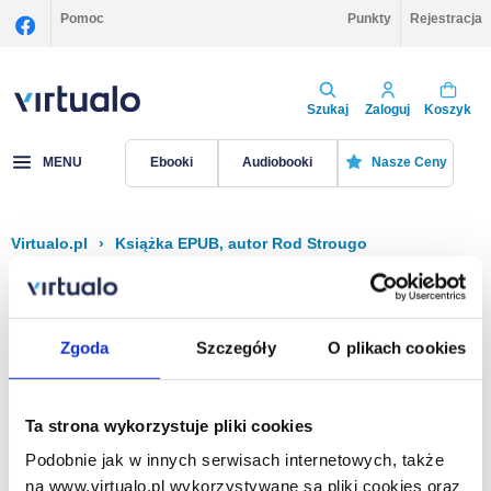
Pomoc
Punkty
Rejestracja
Szukaj
Zaloguj
Koszyk
MENU
Ebooki
Audiobooki
Nasze Ceny
Virtualo.pl
›
Książka EPUB, autor Rod Strougo
Filtruj
Sortuj
Książka EPUB, Rod Strougo
Zgoda
Szczegóły
O plikach cookies
Brak pozycji.
Ta strona wykorzystuje pliki cookies
Podobnie jak w innych serwisach internetowych, także
Na stronie
40
na www.virtualo.pl wykorzystywane są pliki cookies oraz