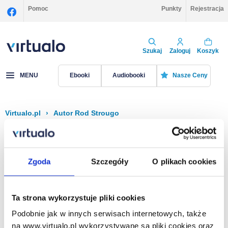
Pomoc
Punkty
Rejestracja
Szukaj
Zaloguj
Koszyk
MENU
Ebooki
Audiobooki
Nasze Ceny
Virtualo.pl
›
Autor Rod Strougo
Filtruj
Sortuj
Rod Strougo
Zgoda
Szczegóły
O plikach cookies
Brak pozycji.
Ta strona wykorzystuje pliki cookies
Podobnie jak w innych serwisach internetowych, także
Na stronie
40
na www.virtualo.pl wykorzystywane są pliki cookies oraz