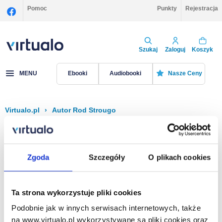
Pomoc
Punkty
Rejestracja
Szukaj
Zaloguj
Koszyk
MENU
Ebooki
Audiobooki
Nasze Ceny
Virtualo.pl
›
Autor Rod Strougo
Filtruj
Sortuj
Rod Strougo
Zgoda
Szczegóły
O plikach cookies
Brak pozycji.
Ta strona wykorzystuje pliki cookies
Podobnie jak w innych serwisach internetowych, także
Na stronie
40
na www.virtualo.pl wykorzystywane są pliki cookies oraz