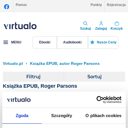
Pomoc
Punkty
Rejestracja
Szukaj
Zaloguj
Koszyk
MENU
Ebooki
Audiobooki
Nasze Ceny
Virtualo.pl
›
Książka EPUB, autor Roger Parsons
Filtruj
Sortuj
Książka EPUB, Roger Parsons
Sweet Peas [DRM]
Roger Parsons
Zgoda
Szczegóły
O plikach cookies