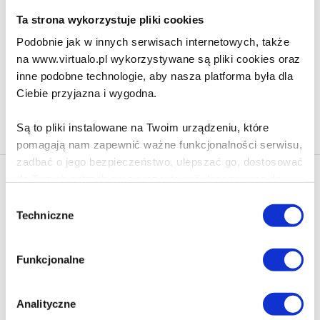
110.90 zł
Ta strona wykorzystuje pliki cookies
Podobnie jak w innych serwisach internetowych, także
Do koszyka
Na prezent
na www.virtualo.pl wykorzystywane są pliki cookies oraz
inne podobne technologie, aby nasza platforma była dla
Ciebie przyjazna i wygodna.
Na stronie
40
Są to pliki instalowane na Twoim urządzeniu, które
pomagają nam zapewnić ważne funkcjonalności serwisu,
zadbać o jego bezpieczeństwo, ulepszać go, dostosować
do Twoich potrzeb oraz prezentować dopasowane do
Newsletter - rabat 10%
Ciebie treści i reklamy.
Klikając ZAPISZ SIĘ, zgadzasz się na otrzymywanie informacji
Wybór
marketingowych dotyczących virtualo.pl oraz partnerów biznesowych
Techniczne
zgody
Virtualo.
Poza plikami, które są nam niezbędne do prawidłowego
i bezpiecznego działania serwisu - są także takie, które
Zgodę można wycofać w każdym czasie w sposób określony w
Funkcjonalne
Polityce Prywatności
.
wymagają Twojej zgody.
Wycofanie zgody nie wpływa na zgodność z prawem przetwarzania
dokonanego przed jej wycofaniem.
Każda udzielona zgoda poprawi Twoje doświadczenia
Analityczne
jeśli jesteś naszym Użytkownikiem.