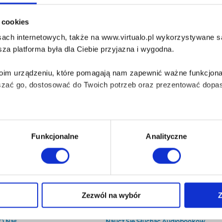
i cookies
ach internetowych, także na www.virtualo.pl wykorzystywane są 
za platforma była dla Ciebie przyjazna i wygodna.
Twoim urządzeniu, które pomagają nam zapewnić ważne funkcjona
szać go, dostosować do Twoich potrzeb oraz prezentować dopas
iezbędne do prawidłowego i bezpiecznego działania serwisu - s
Funkcjonalne
Analityczne
wi Twoje doświadczenia jeśli jesteś naszym Użytkownikiem.
 dobrowolna i można ją zmienić w dowolnym momencie, klikając 
Zezwól na wybór
Z
O Virtualo
Baza wiedzy
Kontakt
Który Format Ebooka Wybrać?
aniu przez nas z plików cookies oraz o przetwarzaniu Twoich d
O Nas
Naucz Się Słuchać Audiobooków