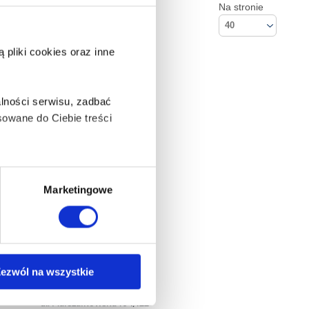
Na stronie
40
pliki cookies oraz inne
lności serwisu, zadbać
owane do Ciebie treści
ą także takie, które wymagają
Marketingowe
na ikonę w lewym dolnym
ezwól na wszystkie
Kontakt
Empik S.A
anych osobowych, w tym
ul. Marszałkowska 104/122