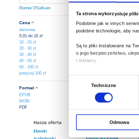
Ronnie OSullivan
Ta strona wykorzystuje plik
Cena
Podobnie jak w innych serwis
darmowe
podobne technologie, aby nas
0,01 do 10 zł
10 - 20 zł
Są to pliki instalowane na 
20 - 30 zł
o jego bezpieczeństwo, ulep
30 - 40 zł
i reklamy.
40 - 50 zł
50 - 100 zł
powyżej 100 zł
Poza plikami, które są nam n
Wybór
Twojej zgody.
Techniczne
zgody
Format
EPUB
Każda udzielona zgoda popra
MOBI
PDF
Zgoda na pliki cookies jest
rogu strony.
Odmowa
Nasza oferta
Polecamy
Ebooki
Darmowe Ebooki
Więcej informacji o korzyst
Audiobooki
Ebooki Na Kindle