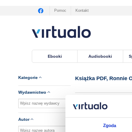
Pomoc
Kontakt
Ebooki
Audiobooki
S
Virtualo.pl
›
Książka PDF, autor Ronnie OSulliva
Kategorie
Książka PDF, Ronnie O
Wydawnictwo
Brak pozycji.
Autor
Zgoda