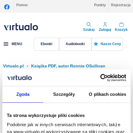
Pomoc
Punkty
Rejestracja
Szukaj
Zaloguj
Koszyk
MENU
Ebooki
Audiobooki
Nasze Ceny
Virtualo.pl
›
Książka PDF, autor Ronnie OSullivan
Filtruj
Sortuj
Książka PDF, Ronnie OSullivan
Zgoda
Szczegóły
O plikach cookies
Brak pozycji.
Ta strona wykorzystuje pliki cookies
Podobnie jak w innych serwisach internetowych, także
Na stronie
40
na www.virtualo.pl wykorzystywane są pliki cookies oraz