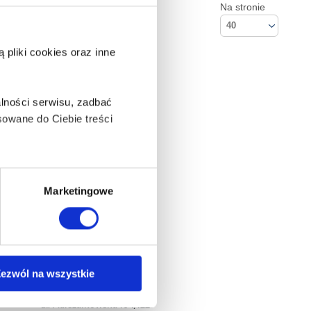
Na stronie
40
pliki cookies oraz inne
lności serwisu, zadbać
owane do Ciebie treści
ą także takie, które wymagają
Marketingowe
na ikonę w lewym dolnym
ezwól na wszystkie
Kontakt
Empik S.A
anych osobowych, w tym
ul. Marszałkowska 104/122