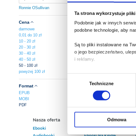
Ronnie OSullivan
Ta strona wykorzystuje plik
Cena
Podobnie jak w innych serwis
darmowe
podobne technologie, aby nas
0,01 do 10 zł
10 - 20 zł
Są to pliki instalowane na 
20 - 30 zł
o jego bezpieczeństwo, ulep
30 - 40 zł
i reklamy.
40 - 50 zł
50 - 100 zł
powyżej 100 zł
Poza plikami, które są nam n
Wybór
Twojej zgody.
Techniczne
zgody
Format
EPUB
Każda udzielona zgoda popra
MOBI
PDF
Zgoda na pliki cookies jest
rogu strony.
Odmowa
Nasza oferta
Polecamy
Ebooki
Darmowe Ebooki
Więcej informacji o korzyst
Audiobooki
Ebooki Na Kindle