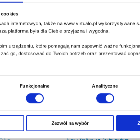
i cookies
ach internetowych, także na www.virtualo.pl wykorzystywane są 
za platforma była dla Ciebie przyjazna i wygodna.
Twoim urządzeniu, które pomagają nam zapewnić ważne funkcjona
szać go, dostosować do Twoich potrzeb oraz prezentować dopas
iezbędne do prawidłowego i bezpiecznego działania serwisu - s
Funkcjonalne
Analityczne
wi Twoje doświadczenia jeśli jesteś naszym Użytkownikiem.
 dobrowolna i można ją zmienić w dowolnym momencie, klikając 
Zezwól na wybór
Z
O Virtualo
Baza wiedzy
Kontakt
Który Format Ebooka Wybrać?
aniu przez nas z plików cookies oraz o przetwarzaniu Twoich d
O Nas
Naucz Się Słuchać Audiobooków