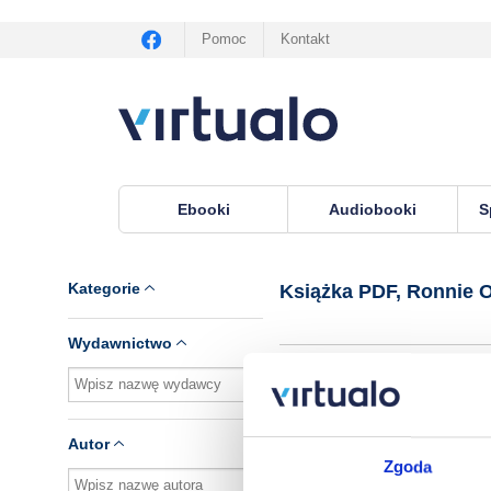
Pomoc
Kontakt
Ebooki
Audiobooki
S
Virtualo.pl
›
Książka PDF, autor Ronnie OSulliva
Kategorie
Książka PDF, Ronnie O
Wydawnictwo
Brak pozycji.
Autor
Zgoda