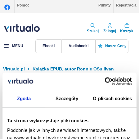
Pomoc
Punkty
Rejestracja
Szukaj
Zaloguj
Koszyk
MENU
Ebooki
Audiobooki
Nasze Ceny
Virtualo.pl
›
Książka EPUB, autor Ronnie OSullivan
Filtruj
Sortuj
Książka EPUB, Ronnie OSullivan
Zgoda
Szczegóły
O plikach cookies
Brak pozycji.
Ta strona wykorzystuje pliki cookies
Podobnie jak w innych serwisach internetowych, także
Na stronie
40
na www.virtualo.pl wykorzystywane są pliki cookies oraz