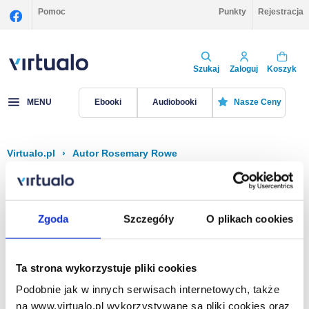
Pomoc
Punkty
Rejestracja
Szukaj
Zaloguj
Koszyk
MENU
Ebooki
Audiobooki
Nasze Ceny
Virtualo.pl
›
Autor Rosemary Rowe
Filtruj
Sortuj
Rosemary Rowe
Zgoda
Szczegóły
O plikach cookies
Brak pozycji.
Ta strona wykorzystuje pliki cookies
Podobnie jak w innych serwisach internetowych, także
Na stronie
40
na www.virtualo.pl wykorzystywane są pliki cookies oraz