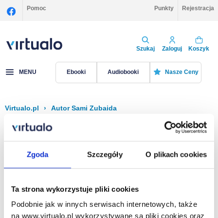
Pomoc
Punkty
Rejestracja
Szukaj
Zaloguj
Koszyk
MENU
Ebooki
Audiobooki
Nasze Ceny
Virtualo.pl
›
Autor Sami Zubaida
Filtruj
Sortuj
Sami Zubaida
Zgoda
Szczegóły
O plikach cookies
Brak pozycji.
Ta strona wykorzystuje pliki cookies
Podobnie jak w innych serwisach internetowych, także
Na stronie
40
na www.virtualo.pl wykorzystywane są pliki cookies oraz