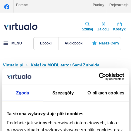
Pomoc
Punkty
Rejestracja
Szukaj
Zaloguj
Koszyk
MENU
Ebooki
Audiobooki
Nasze Ceny
Virtualo.pl
›
Książka MOBI, autor Sami Zubaida
Filtruj
Sortuj
Książka MOBI, Sami Zubaida
Zgoda
Szczegóły
O plikach cookies
Brak pozycji.
Ta strona wykorzystuje pliki cookies
Podobnie jak w innych serwisach internetowych, także
Na stronie
40
na www.virtualo.pl wykorzystywane są pliki cookies oraz