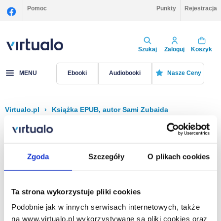
Pomoc
Punkty
Rejestracja
Szukaj
Zaloguj
Koszyk
MENU
Ebooki
Audiobooki
Nasze Ceny
Virtualo.pl
›
Książka EPUB, autor Sami Zubaida
Filtruj
Sortuj
Książka EPUB, Sami Zubaida
Zgoda
Szczegóły
O plikach cookies
Brak pozycji.
Ta strona wykorzystuje pliki cookies
Podobnie jak w innych serwisach internetowych, także
Na stronie
40
na www.virtualo.pl wykorzystywane są pliki cookies oraz