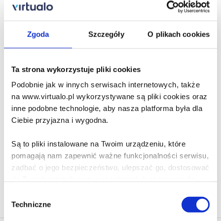
3.41 zł
Zgoda
Szczegóły
O plikach cookies
Do koszyka
Na prezent
Z jarmarku
Ta strona wykorzystuje pliki cookies
Szolem Alejchem
Podobnie jak w innych serwisach internetowych, także
na www.virtualo.pl wykorzystywane są pliki cookies oraz
inne podobne technologie, aby nasza platforma była dla
Ciebie przyjazna i wygodna.
3.84 zł
Do koszyka
Na prezent
Są to pliki instalowane na Twoim urządzeniu, które
pomagają nam zapewnić ważne funkcjonalności serwisu,
zadbać o jego bezpieczeństwo, ulepszać go, dostosować
do Twoich potrzeb oraz prezentować dopasowane do
Na stronie
40
Ciebie treści i reklamy.
Wybór
Techniczne
zgody
Poza plikami, które są nam niezbędne do prawidłowego